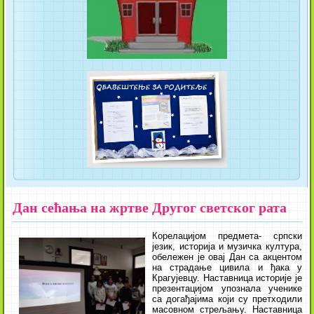
Дан сећања на жртве Другог светског рата
Корелацијом предмета- српски
језик, историја и музичка култура,
обележен је овај Дан са акцентом
на страдање цивила и ђака у
Крагујевцу. Наставница историје је
презентацијом упознала ученике
са догађајима који су претходили
масовном стрељању. Наставница