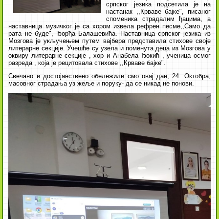
српског језика подсетила је на
настанак ,,Крваве бајке", писаног
споменика страдалим ђацима, а
наставница музичког је са хором извела рефрен песме,,Само да
рата не буде", Ђорђа Балашевића. Наставница српског језика из
Мозгова је укључењем путем вајбера представила стихове своје
литерарне секције. Учешће су узела и поменута деца из Мозгова у
оквиру литерарне секције , хор и Анабела Ђокић , ученица осмог
разреда , која је рецитовала стихове ,,Крваве бајке".
Свечано и достојанствено обележили смо овај дан, 24. Октобра,
масовног страдања уз жеље и поруку- да се никад не понови.